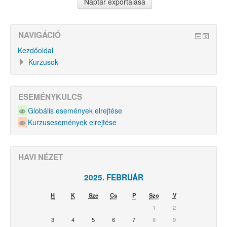
NAVIGÁCIÓ
Kezdőoldal
Kurzusok
ESEMÉNYKULCS
Globális események elrejtése
Kurzusesemények elrejtése
HAVI NÉZET
2025. FEBRUÁR
H
K
Sze
Cs
P
Szo
V
1
2
3
4
5
6
7
8
9