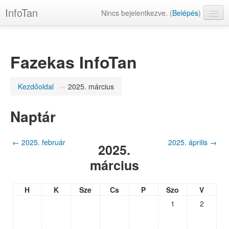
InfoTan
Nincs bejelentkezve. (
Belépés
)
magyar ‎(hu)‎
Fazekas InfoTan
Kezdőoldal
→
2025. március
Naptár
←
2025. február
2025. április
→
2025.
március
H
K
Sze
Cs
P
Szo
V
1
2