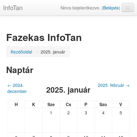
InfoTan
Nincs bejelentkezve. (
Belépés
)
magyar ‎(hu)‎
Fazekas InfoTan
Kezdőoldal
→
2025. január
Naptár
←
2024.
2025. február
→
2025. január
december
H
K
Sze
Cs
P
Szo
V
1
2
3
4
5