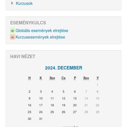
Kurzusok
ESEMÉNYKULCS
Globális események elrejtése
Kurzusesemények elrejtése
HAVI NÉZET
2024. DECEMBER
H
K
Sze
Cs
P
Szo
V
1
2
3
4
5
6
7
8
9
10
11
12
13
14
15
16
17
18
19
20
21
22
23
24
25
26
27
28
29
30
31