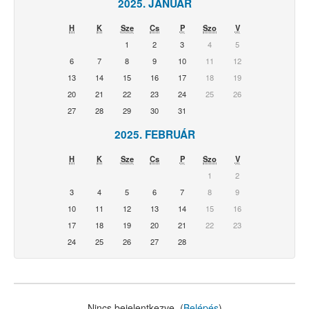
2025. JANUÁR
H
K
Sze
Cs
P
Szo
V
1
2
3
4
5
6
7
8
9
10
11
12
13
14
15
16
17
18
19
20
21
22
23
24
25
26
27
28
29
30
31
2025. FEBRUÁR
H
K
Sze
Cs
P
Szo
V
1
2
3
4
5
6
7
8
9
10
11
12
13
14
15
16
17
18
19
20
21
22
23
24
25
26
27
28
Nincs bejelentkezve. (
Belépés
)