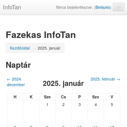
InfoTan
Nincs bejelentkezve. (
Belépés
)
magyar ‎(hu)‎
Fazekas InfoTan
Kezdőoldal
→
2025. január
Naptár
←
2024.
2025. február
→
2025. január
december
H
K
Sze
Cs
P
Szo
V
1
2
3
4
5