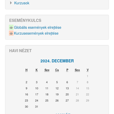
Kurzusok
ESEMÉNYKULCS
Globális események elrejtése
Kurzusesemények elrejtése
HAVI NÉZET
2024. DECEMBER
H
K
Sze
Cs
P
Szo
V
1
2
3
4
5
6
7
8
9
10
11
12
13
14
15
16
17
18
19
20
21
22
23
24
25
26
27
28
29
30
31