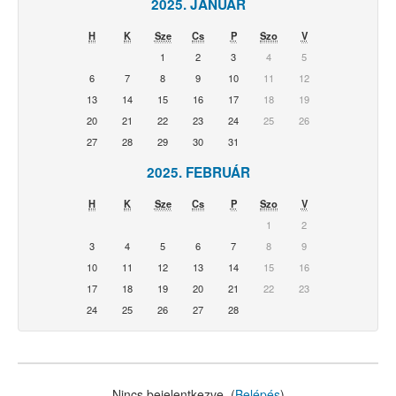
2025. JANUÁR
H
K
Sze
Cs
P
Szo
V
1
2
3
4
5
6
7
8
9
10
11
12
13
14
15
16
17
18
19
20
21
22
23
24
25
26
27
28
29
30
31
2025. FEBRUÁR
H
K
Sze
Cs
P
Szo
V
1
2
3
4
5
6
7
8
9
10
11
12
13
14
15
16
17
18
19
20
21
22
23
24
25
26
27
28
Nincs bejelentkezve. (
Belépés
)