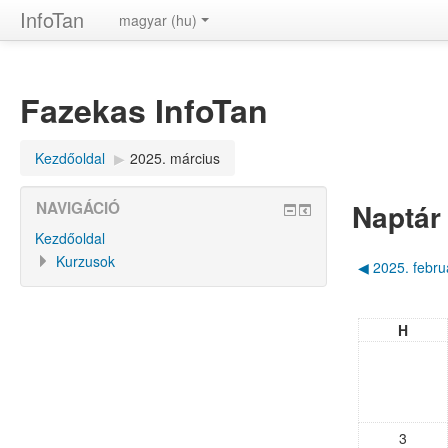
InfoTan
magyar ‎(hu)‎
Fazekas InfoTan
Kezdőoldal
▶︎
2025. március
Naptár
NAVIGÁCIÓ
Kezdőoldal
Kurzusok
◀︎
2025. febru
H
3