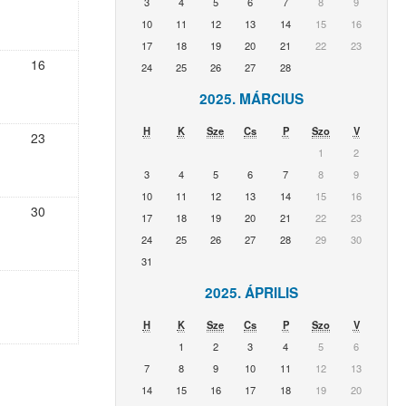
3
4
5
6
7
8
9
10
11
12
13
14
15
16
17
18
19
20
21
22
23
16
24
25
26
27
28
2025. MÁRCIUS
H
K
Sze
Cs
P
Szo
V
23
1
2
3
4
5
6
7
8
9
10
11
12
13
14
15
16
30
17
18
19
20
21
22
23
24
25
26
27
28
29
30
31
2025. ÁPRILIS
H
K
Sze
Cs
P
Szo
V
1
2
3
4
5
6
7
8
9
10
11
12
13
14
15
16
17
18
19
20