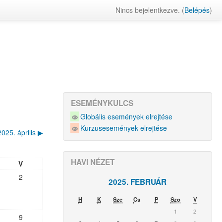
Nincs bejelentkezve. (
Belépés
)
ESEMÉNYKULCS
Globális események elrejtése
Kurzusesemények elrejtése
2025. április
▶︎
HAVI NÉZET
V
2
2025. FEBRUÁR
H
K
Sze
Cs
P
Szo
V
1
2
9