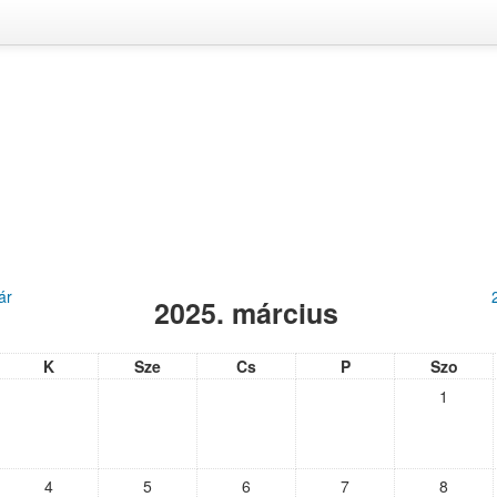
ár
2025. március
K
Sze
Cs
P
Szo
1
4
5
6
7
8